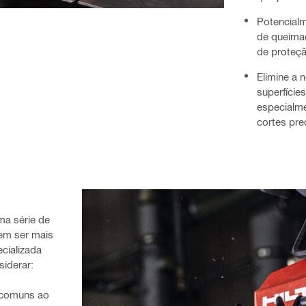
Potencialm
de queimad
de proteç
Elimine a 
superfície
especialme
cortes pre
a série de 
m ser mais 
ializada 
siderar:
 comuns ao