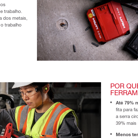
os 
 trabalho. 
 dos metais, 
o trabalho 
POR QU
FERRAM
Até 79% m
fita para 
a serra ci
39% mais 
Menos tem