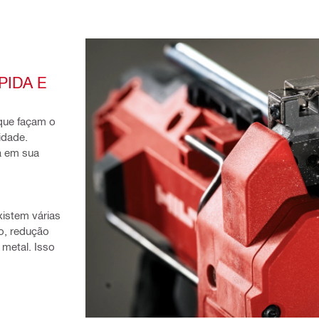
IDA E 
que façam o 
dade. 
 em sua 
istem várias 
, redução 
metal. Isso 