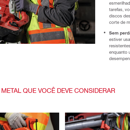
esmerilhad
tarefas, v
discos de
corte de m
Sem perd
estiver us
resistente
enquanto u
desempenh
 METAL QUE VOCÊ DEVE CONSIDERAR