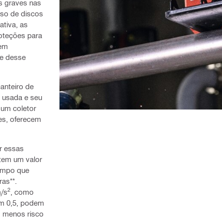
s graves nas
uso de discos
tiva, as
roteções para
 em
te desse
anteiro de
 usada e seu
 um coletor
es, oferecem
r essas
tem um valor
tempo que
as**.
2
/s
, como
om 0,5, podem
m menos risco