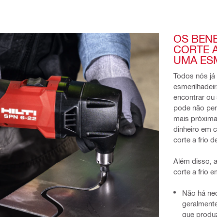
OS BENE
CORTE 
UMA ES
Todos nós já
esmerilhadeir
encontrar ou
pode não per
mais próxima
dinheiro em 
corte a frio d
Além disso, a
corte a frio 
Não há ne
geralmente
que produz