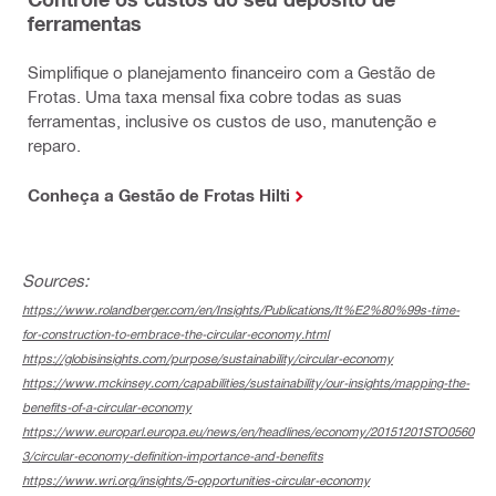
ferramentas
Simplifique o planejamento financeiro com a Gestão de
Frotas. Uma taxa mensal fixa cobre todas as suas
ferramentas, inclusive os custos de uso, manutenção e
reparo.
Conheça a Gestão de Frotas Hilti
Sources:
https://www.rolandberger.com/en/Insights/Publications/It%E2%80%99s-time-
for-construction-to-embrace-the-circular-economy.html
https://globisinsights.com/purpose/sustainability/circular-economy
https://www.mckinsey.com/capabilities/sustainability/our-insights/mapping-the-
benefits-of-a-circular-economy
https://www.europarl.europa.eu/news/en/headlines/economy/20151201STO0560
3/circular-economy-definition-importance-and-benefits
https://www.wri.org/insights/5-opportunities-circular-economy