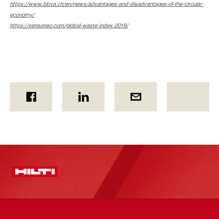
https://www.bbva.ch/en/news/advantages-and-disadvantages-of-the-circular-
economy/
https://sensoneo.com/global-waste-index-2019/